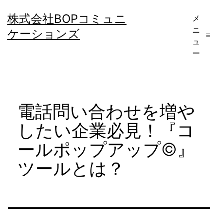
コ
株式会社BOPコミュニ
メ
ン
ニ
ケーションズ
テ
ュ
ー
ン
ツ
へ
電話問い合わせを増や
ス
キ
したい企業必見！『コ
ッ
ールポップアップ©』
プ
ツールとは？