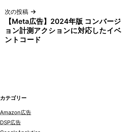
ナ
次の投稿
ビ
【Meta広告】2024年版 コンバージ
ゲ
ョン計測アクションに対応したイベ
ントコード
ー
シ
ョ
ン
カテゴリー
Amazon広告
DSP広告