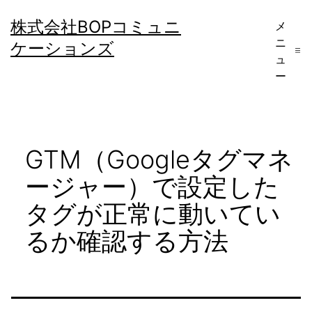
コ
株式会社BOPコミュニ
メ
ン
ニ
ケーションズ
テ
ュ
ー
ン
ツ
へ
GTM（Googleタグマネ
ス
キ
ージャー）で設定した
ッ
タグが正常に動いてい
プ
るか確認する方法