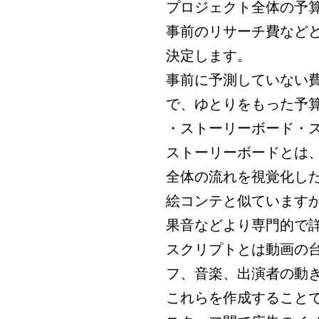
プロジェクト全体の予
事前のリサーチ費など
決定します。
事前に予測していない
で、ゆとりをもった予
・ストーリーボード・
ストーリーボードとは
全体の流れを視覚化し
絵コンテと似ています
果音などより専門的で
スクリプトとは動画の
フ、音楽、出演者の動
これらを作成すること