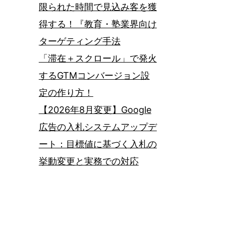
限られた時間で見込み客を獲
得する！『教育・塾業界向け
ターゲティング手法
「滞在＋スクロール」で発火
するGTMコンバージョン設
定の作り方！
【2026年8月変更】Google
広告の入札システムアップデ
ート：目標値に基づく入札の
挙動変更と実務での対応