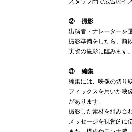
スタッフ間で広告のイ
②
撮影
出演者・ナレーターを
撮影準備をしたら、前
実際の撮影に臨みます
③
編集
編集には、映像の切り
フィックスを用いた映
があります。
撮影した素材を組み合
メッセージを視覚的に
また、構成やテンポ感