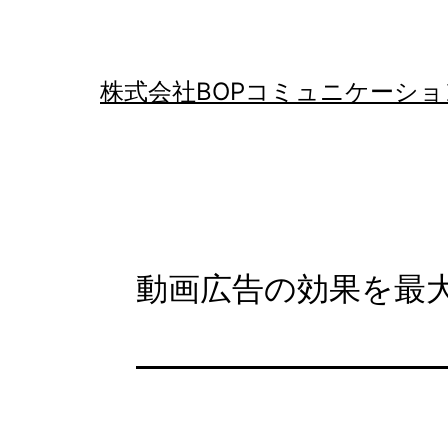
コ
ン
テ
株式会社BOPコミュニケーショ
ン
ツ
へ
ス
キ
動画広告の効果を最
ッ
プ