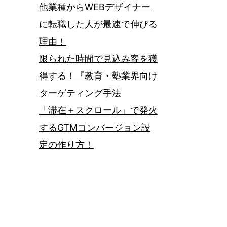
他業種からWEBデザイナー
に転職した人が最速で伸びる
理由！
限られた時間で見込み客を獲
得する！『教育・塾業界向け
ターゲティング手法
「滞在＋スクロール」で発火
するGTMコンバージョン設
定の作り方！