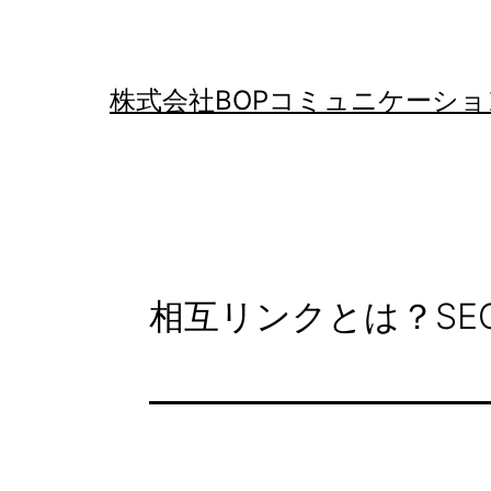
コ
ン
テ
株式会社BOPコミュニケーショ
ン
ツ
へ
ス
キ
相互リンクとは？SE
ッ
プ