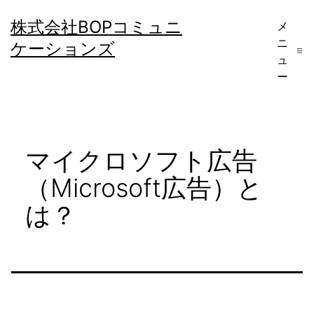
コ
株式会社BOPコミュニ
メ
ン
ニ
ケーションズ
テ
ュ
ー
ン
ツ
へ
マイクロソフト広告
ス
キ
（Microsoft広告）と
ッ
は？
プ