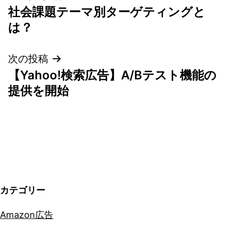
社会課題テーマ別ターゲティングと
稿
は？
ナ
次の投稿
ビ
【Yahoo!検索広告】A/Bテスト機能の
ゲ
提供を開始
ー
シ
ョ
ン
カテゴリー
Amazon広告