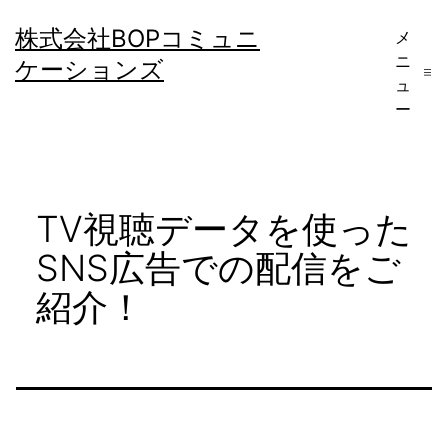
コ
株式会社BOPコミュニ
メ
ン
ニ
ケーションズ
テ
ュ
ー
ン
ツ
へ
TV視聴データを使った
ス
キ
SNS広告での配信をご
ッ
紹介！
プ