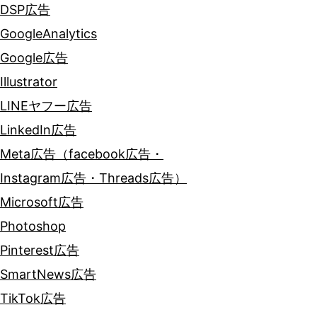
DSP広告
GoogleAnalytics
Google広告
Illustrator
LINEヤフー広告
LinkedIn広告
Meta広告（facebook広告・
Instagram広告・Threads広告）
Microsoft広告
Photoshop
Pinterest広告
SmartNews広告
TikTok広告