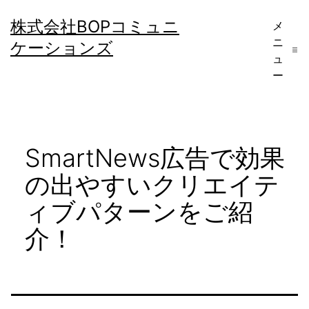
コ
株式会社BOPコミュニ
メ
ン
ニ
ケーションズ
テ
ュ
ー
ン
ツ
へ
SmartNews広告で効果
ス
キ
の出やすいクリエイテ
ッ
ィブパターンをご紹
プ
介！