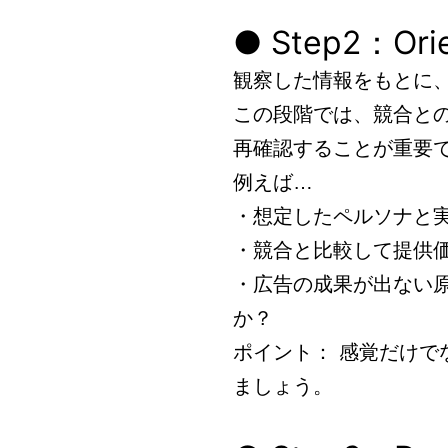
● Step2：O
観察した情報をもとに
この段階では、競合と
再確認することが重要
例えば…
・想定したペルソナと
・競合と比較して提供
・広告の成果が出ない
か？
ポイント： 感覚だけ
ましょう。