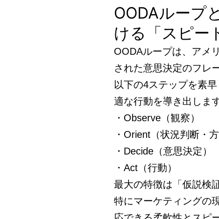
OODAルー
ける「スピー
OODAループは、アメ
された意思決定のフレ
以下の4ステップを素
適な行動を導き出しま
・Observe（観察）
・Orient（状況判断・
・Decide（意思決定）
・Act（行動）
最大の特徴は「仮説検
特にマーケティングの
応できる柔軟性とスピ