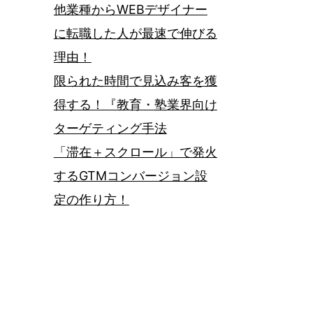
他業種からWEBデザイナー
に転職した人が最速で伸びる
理由！
限られた時間で見込み客を獲
得する！『教育・塾業界向け
ターゲティング手法
「滞在＋スクロール」で発火
するGTMコンバージョン設
定の作り方！