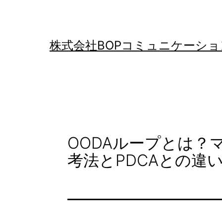
コ
ン
テ
株式会社BOPコミュニケーショ
ン
ツ
へ
ス
キ
OODAループとは？
ッ
考法とPDCAとの違
プ