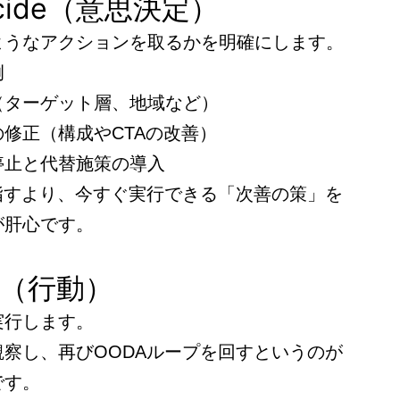
ecide（意思決定）
ようなアクションを取るかを明確にします。
例
（ターゲット層、地域など）
修正（構成やCTAの改善）
停止と代替施策の導入
目指すより、今すぐ実行できる「次善の策」を
が肝心です。
ct（行動）
実行します。
察し、再びOODAループを回すというのが
です。