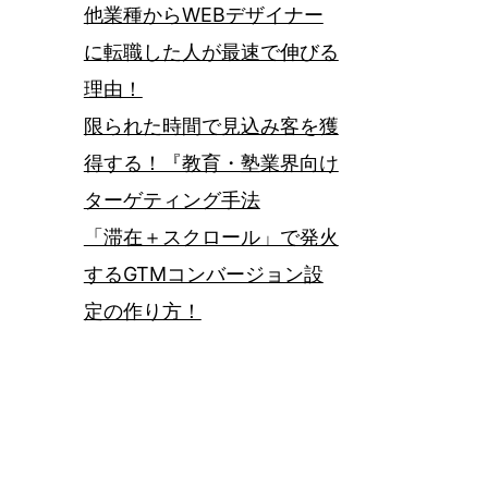
他業種からWEBデザイナー
に転職した人が最速で伸びる
理由！
限られた時間で見込み客を獲
得する！『教育・塾業界向け
ターゲティング手法
「滞在＋スクロール」で発火
するGTMコンバージョン設
定の作り方！