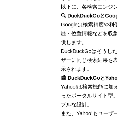
以下に、各検索エンジ
🔍 DuckDuckGoとGo
Googleは検索精度
歴・位置情報などを収
供します。
DuckDuckGoはそ
ザーに同じ検索結果を
示されます。
📰 DuckDuckGoとY
Yahoo!は検索機能
ったポータルサイト型。一
プルな設計。
また、Yahoo!もユ