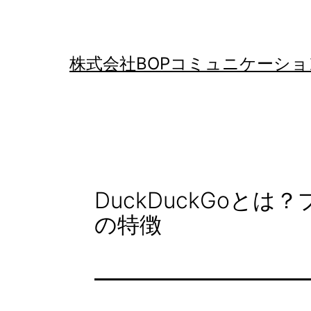
コ
ン
テ
株式会社BOPコミュニケーショ
ン
ツ
へ
ス
キ
DuckDuckGoと
ッ
の特徴
プ