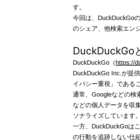
す。
今回は、DuckDuck
のシェア、他検索エン
DuckDuckG
DuckDuckGo（
https://
DuckDuckGo In
イバシー重視」である
通常、Googleなど
などの個人データを収
ソナライズしています
一方、DuckDuckG
の行動を追跡しない仕