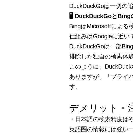
DuckDuckGoは一切
🖥 DuckDuckGoとBi
BingはMicrosof
仕組みはGoogleに近い
DuckDuckGoは一
排除した独自の検索体
このように、DuckDu
ありますが、「プライ
す。
デメリット・
・日本語の検索精度は
英語圏の情報には強い