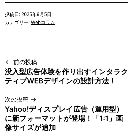
投稿日:
2025年9月5日
カテゴリー:
Webコラム
投
前の投稿
没入型広告体験を作り出すインタラク
稿
ティブWEBデザインの設計方法！
ナ
次の投稿
ビ
Yahoo!ディスプレイ広告（運用型）
ゲ
に新フォーマットが登場！「1:1」画
像サイズが追加
ー