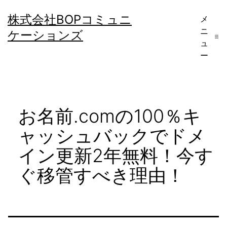
コ
株式会社BOPコミュニ
メ
ン
ニ
ケーションズ
テ
ュ
ー
ン
ツ
へ
お名前.comの100％キ
ス
キ
ャッシュバックでドメ
ッ
イン更新2年無料！今す
プ
ぐ移管すべき理由！