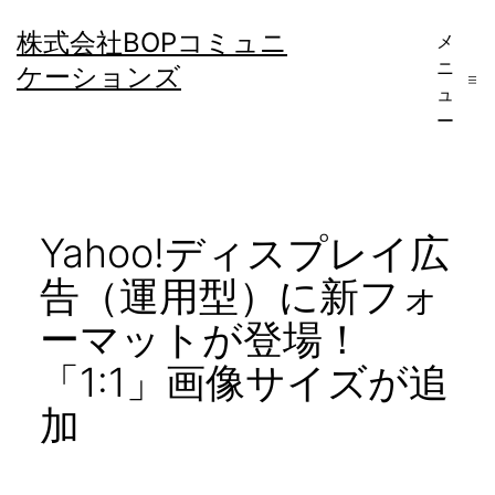
コ
株式会社BOPコミュニ
メ
ン
ニ
ケーションズ
テ
ュ
ー
ン
ツ
へ
Yahoo!ディスプレイ広
ス
キ
告（運用型）に新フォ
ッ
ーマットが登場！
プ
「1:1」画像サイズが追
加