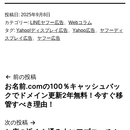
投稿日:
2025年9月8日
カテゴリー:
LINEヤフー広告
、
Webコラム
タグ:
Yahoo!ディスプレイ広告
、
Yahoo広告
、
ヤフーディ
スプレイ広告
、
ヤフー広告
投
前の投稿
お名前.comの100％キャッシュバッ
稿
クでドメイン更新2年無料！今すぐ移
ナ
管すべき理由！
ビ
次の投稿