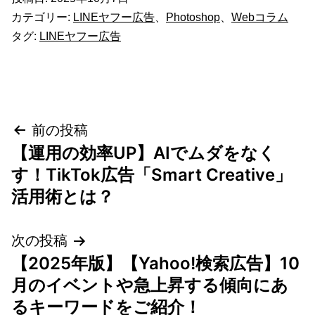
カテゴリー:
LINEヤフー広告
、
Photoshop
、
Webコラム
タグ:
LINEヤフー広告
投
前の投稿
【運用の効率UP】AIでムダをなく
稿
す！TikTok広告「Smart Creative」
ナ
活用術とは？
ビ
次の投稿
ゲ
【2025年版】【Yahoo!検索広告】10
月のイベントや急上昇する傾向にあ
ー
るキーワードをご紹介！