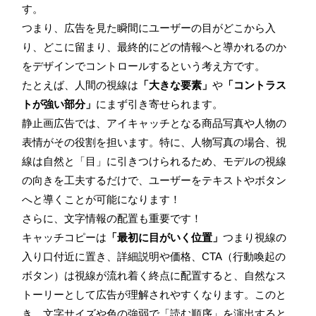
す。
つまり、広告を見た瞬間にユーザーの目がどこから入
り、どこに留まり、最終的にどの情報へと導かれるのか
をデザインでコントロールするという考え方です。
たとえば、人間の視線は
「大きな要素」
や
「コントラス
トが強い部分」
にまず引き寄せられます。
静止画広告では、アイキャッチとなる商品写真や人物の
表情がその役割を担います。特に、人物写真の場合、視
線は自然と「目」に引きつけられるため、モデルの視線
の向きを工夫するだけで、ユーザーをテキストやボタン
へと導くことが可能になります！
さらに、文字情報の配置も重要です！
キャッチコピーは
「最初に目がいく位置」
つまり視線の
入り口付近に置き、詳細説明や価格、CTA（行動喚起の
ボタン）は視線が流れ着く終点に配置すると、自然なス
トーリーとして広告が理解されやすくなります。このと
き、文字サイズや色の強弱で「読む順序」を演出すると