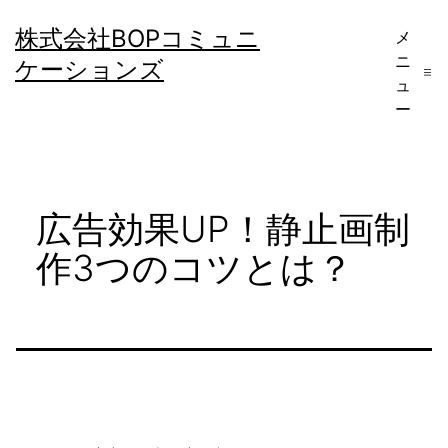
コ
株式会社BOPコミュニ
メ
ン
ニ
ケーションズ
テ
ュ
ー
ン
ツ
へ
広告効果UP！静止画制
ス
キ
作3つのコツとは？
ッ
プ