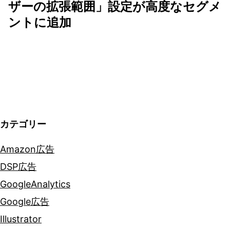
ザーの拡張範囲」設定が高度なセグメ
シ
ントに追加
ョ
ン
カテゴリー
Amazon広告
DSP広告
GoogleAnalytics
Google広告
Illustrator