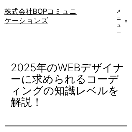
コ
株式会社BOPコミュニ
メ
ン
ニ
ケーションズ
テ
ュ
ー
ン
ツ
へ
2025年のWEBデザイナ
ス
キ
ーに求められるコーデ
ッ
ィングの知識レベルを
プ
解説！