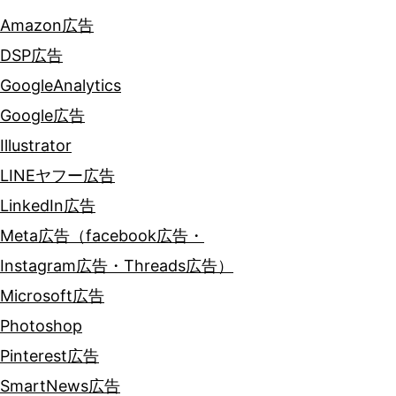
Amazon広告
DSP広告
GoogleAnalytics
Google広告
Illustrator
LINEヤフー広告
LinkedIn広告
Meta広告（facebook広告・
Instagram広告・Threads広告）
Microsoft広告
Photoshop
Pinterest広告
SmartNews広告