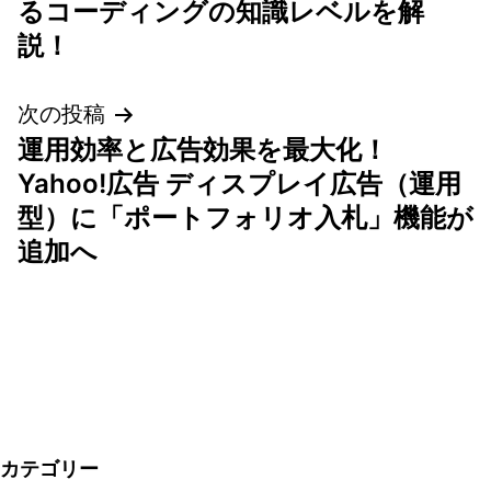
るコーディングの知識レベルを解
ナ
説！
ビ
次の投稿
ゲ
運用効率と広告効果を最大化！
Yahoo!広告 ディスプレイ広告（運用
ー
型）に「ポートフォリオ入札」機能が
シ
追加へ
ョ
ン
カテゴリー