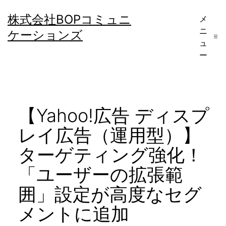
コ
株式会社BOPコミュニ
メ
ン
ニ
ケーションズ
テ
ュ
ー
ン
ツ
へ
【Yahoo!広告 ディスプ
ス
キ
レイ広告（運用型）】
ッ
ターゲティング強化！
プ
「ユーザーの拡張範
囲」設定が高度なセグ
メントに追加