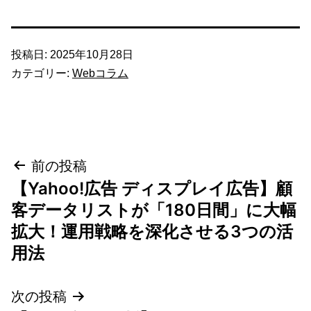
投稿日:
2025年10月28日
カテゴリー:
Webコラム
投
前の投稿
【Yahoo!広告 ディスプレイ広告】顧
稿
客データリストが「180日間」に大幅
ナ
拡大！運用戦略を深化させる3つの活
用法
ビ
ゲ
次の投稿