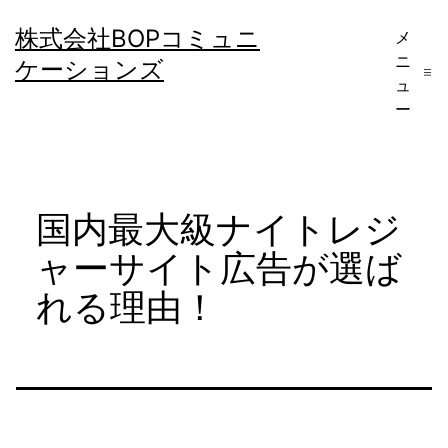
コ
株式会社BOPコミュニ
メ
ン
ニ
ケーションズ
テ
ュ
ー
ン
ツ
へ
国内最大級ナイトレジ
ス
キ
ャーサイト広告が選ば
ッ
れる理由！
プ