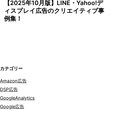
【2025年10月版】LINE・Yahoo!デ
ー
ィスプレイ広告のクリエイティブ事
シ
例集！
ョ
ン
カテゴリー
Amazon広告
DSP広告
GoogleAnalytics
Google広告