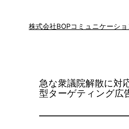
コ
ン
テ
株式会社BOPコミュニケーショ
ン
ツ
へ
ス
キ
急な衆議院解散に対
ッ
型ターゲティング広
プ