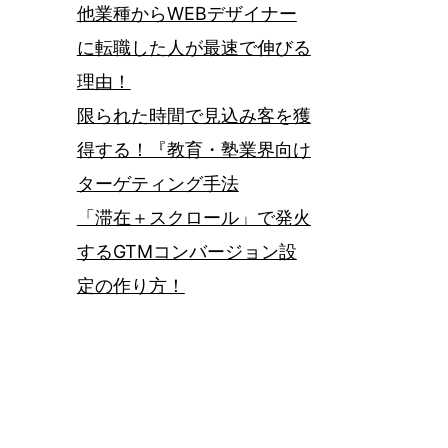
他業種からWEBデザイナー
に転職した人が最速で伸びる
理由！
限られた時間で見込み客を獲
得する！『教育・塾業界向け
ターゲティング手法
「滞在＋スクロール」で発火
するGTMコンバージョン設
定の作り方！