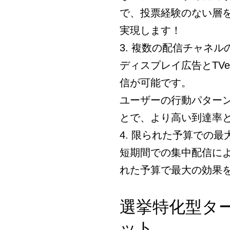
で、投票経験のない層
実現します！
3. 複数の配信チャネル
ディスプレイ広告とTV
信が可能です。
ユーザーの行動パター
とで、より高い到達率
4. 限られた予算での最
短期間での集中配信に
れた予算で最大の効果
選挙特化型タ
ット