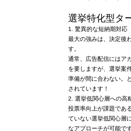
選挙特化型タ
1. 驚異的な短納期対応
最大の強みは、決定後
す。
通常、広告配信にはアカ
を要しますが、選挙案
準備が間に合わない。
されています！
2. 選挙低関心層への高
投票率向上が課題であ
ていない選挙低関心層
なアプローチが可能で