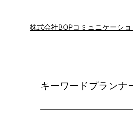
コ
ン
テ
株式会社BOPコミュニケーショ
ン
ツ
へ
ス
キ
キーワードプランナ
ッ
プ