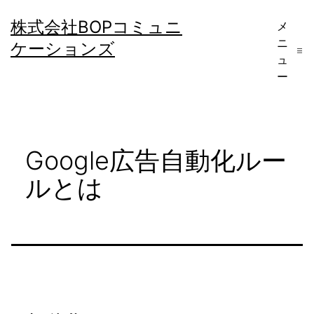
コ
株式会社BOPコミュニ
メ
ン
ニ
ケーションズ
テ
ュ
ー
ン
ツ
へ
Google広告自動化ルー
ス
キ
ルとは
ッ
プ