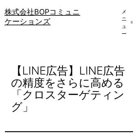
コ
株式会社BOPコミュニ
メ
ン
ニ
ケーションズ
テ
ュ
ー
ン
ツ
へ
【LINE広告】LINE広告
ス
キ
の精度をさらに高める
ッ
「クロスターゲティン
プ
グ」