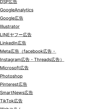
DSP広告
GoogleAnalytics
Google広告
Illustrator
LINEヤフー広告
LinkedIn広告
Meta広告（facebook広告・
Instagram広告・Threads広告）
Microsoft広告
Photoshop
Pinterest広告
SmartNews広告
TikTok広告