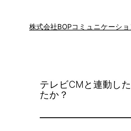
コ
ン
テ
株式会社BOPコミュニケーショ
ン
ツ
へ
ス
キ
テレビCMと連動し
ッ
たか？
プ