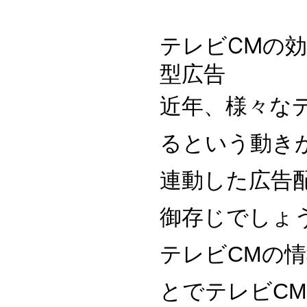
テレビCMの
型広告
近年、様々な
るという動き
連動した広告
御存じでしょ
テレビCMの
とでテレビC