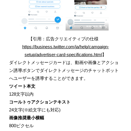
【引用：広告クリエイティブの仕様
https://business.twitter.com/ja/help/campaign-
setup/advertiser-card-specifications.html
】
ダイレクトメッセージカードは、動画や画像とアクショ
ン誘導ボタンでダイレクトメッセージのチャットボット
へユーザーを誘導することができます。
ツイート本文
128文字以内
コールトゥアクションテキスト
24文字(※絵文字にも対応)
画像推奨最小横幅
800ピクセル