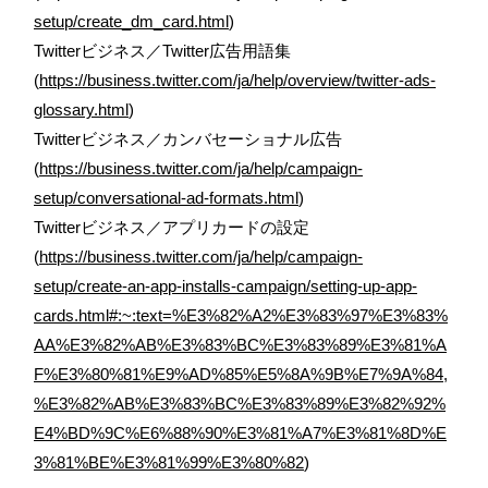
setup/create_dm_card.html
)
Twitterビジネス／Twitter広告用語集
(
https://business.twitter.com/ja/help/overview/twitter-ads-
glossary.html
)
Twitterビジネス／カンバセーショナル広告
(
https://business.twitter.com/ja/help/campaign-
setup/conversational-ad-formats.html
)
Twitterビジネス／アプリカードの設定
(
https://business.twitter.com/ja/help/campaign-
setup/create-an-app-installs-campaign/setting-up-app-
cards.html#:~:text=%E3%82%A2%E3%83%97%E3%83%
AA%E3%82%AB%E3%83%BC%E3%83%89%E3%81%A
F%E3%80%81%E9%AD%85%E5%8A%9B%E7%9A%84,
%E3%82%AB%E3%83%BC%E3%83%89%E3%82%92%
E4%BD%9C%E6%88%90%E3%81%A7%E3%81%8D%E
3%81%BE%E3%81%99%E3%80%82
)