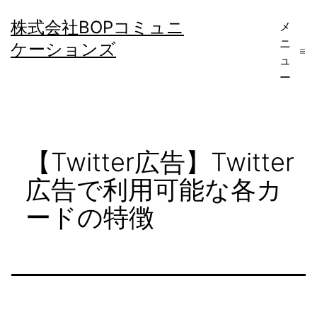
コ
株式会社BOPコミュニ
メ
ン
ニ
ケーションズ
テ
ュ
ー
ン
ツ
へ
【Twitter広告】Twitter
ス
キ
広告で利用可能な各カ
ッ
ードの特徴
プ