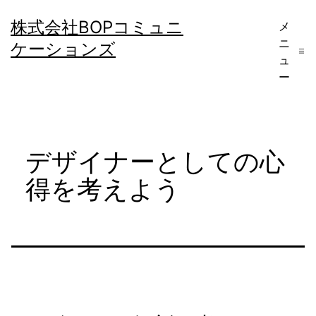
コ
株式会社BOPコミュニ
メ
ン
ニ
ケーションズ
テ
ュ
ー
ン
ツ
へ
デザイナーとしての心
ス
キ
得を考えよう
ッ
プ