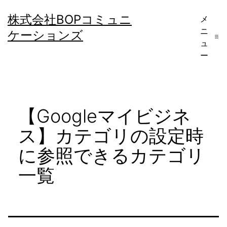
コ
株式会社BOPコミュニ
メ
ン
ニ
ケーションズ
テ
ュ
ー
ン
ツ
へ
【Googleマイビジネ
ス
キ
ス】カテゴリの設定時
ッ
に参照できるカテゴリ
プ
一覧