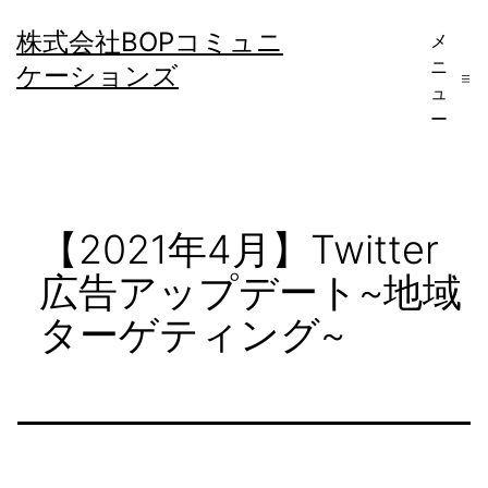
コ
株式会社BOPコミュニ
メ
ン
ニ
ケーションズ
テ
ュ
ー
ン
ツ
へ
【2021年4月】Twitter
ス
キ
広告アップデート~地域
ッ
ターゲティング~
プ