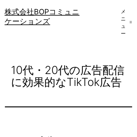
コ
株式会社BOPコミュニ
メ
ン
ニ
ケーションズ
テ
ュ
ー
ン
ツ
へ
10代・20代の広告配信
ス
キ
に効果的なTikTok広告
ッ
プ