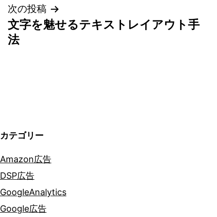
次の投稿
ビ
文字を魅せるテキストレイアウト手
ゲ
法
ー
シ
ョ
ン
カテゴリー
Amazon広告
DSP広告
GoogleAnalytics
Google広告