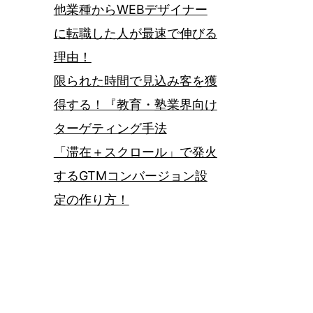
他業種からWEBデザイナー
に転職した人が最速で伸びる
理由！
限られた時間で見込み客を獲
得する！『教育・塾業界向け
ターゲティング手法
「滞在＋スクロール」で発火
するGTMコンバージョン設
定の作り方！