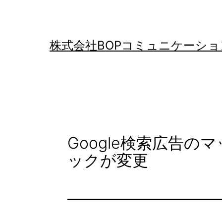
コ
ン
テ
株式会社BOPコミュニケーショ
ン
ツ
へ
ス
キ
Google検索広告
ッ
ックが変更
プ