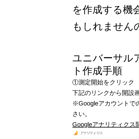
を作成する機
もしれません
ユニバーサル
ト作成手順
①測定開始をクリック
下記のリンクから開設
※Googleアカウン
さい。
Googleアナリティクス