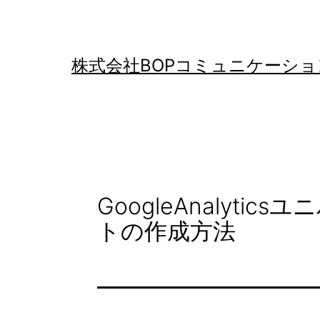
コ
ン
テ
株式会社BOPコミュニケーショ
ン
ツ
へ
ス
キ
GoogleAnalyt
ッ
トの作成方法
プ