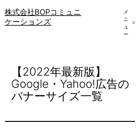
コ
株式会社BOPコミュニ
メ
ン
ニ
ケーションズ
テ
ュ
ー
ン
ツ
へ
【2022年最新版】
ス
キ
Google・Yahoo!広告の
ッ
バナーサイズ一覧
プ