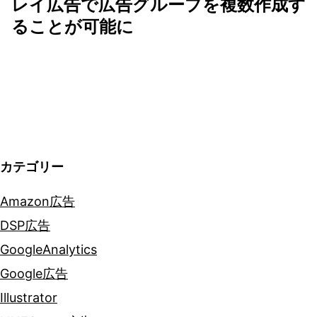
ゲ
レイ広告で広告グループを複数作成す
ることが可能に
ー
シ
ョ
ン
カテゴリー
Amazon広告
DSP広告
GoogleAnalytics
Google広告
Illustrator