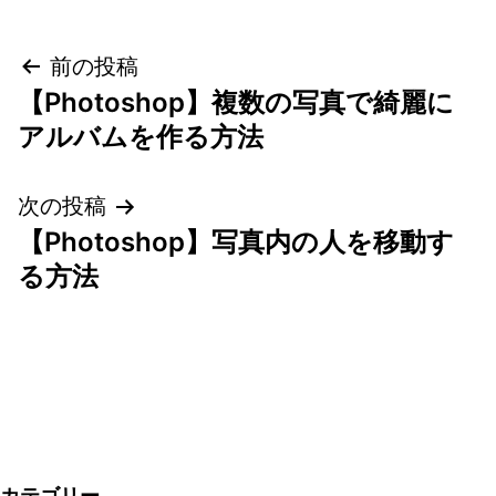
投
前の投稿
【Photoshop】複数の写真で綺麗に
稿
アルバムを作る方法
ナ
次の投稿
ビ
【Photoshop】写真内の人を移動す
ゲ
る方法
ー
シ
ョ
ン
カテゴリー