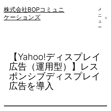
コ
株式会社BOPコミュニ
メ
ン
ニ
ケーションズ
テ
ュ
ー
ン
ツ
へ
【Yahoo!ディスプレイ
ス
キ
広告（運用型）】レス
ッ
ポンシブディスプレイ
プ
広告を導入