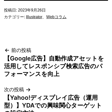
投稿日:
2023年9月26日
カテゴリー:
Illustrator
、
Webコラム
投
前の投稿
【Google広告】自動作成アセットを
稿
活用してレスポンシブ検索広告のパ
ナ
フォーマンスを向上
ビ
次の投稿
ゲ
【Yahoo!ディスプレイ広告（運用
型）】YDAでの興味関心ターゲット
ー