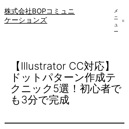
コ
株式会社BOPコミュニ
メ
ン
ニ
ケーションズ
テ
ュ
ー
ン
ツ
へ
【Illustrator CC対応】
ス
キ
ドットパターン作成テ
ッ
クニック5選！初心者で
プ
も3分で完成