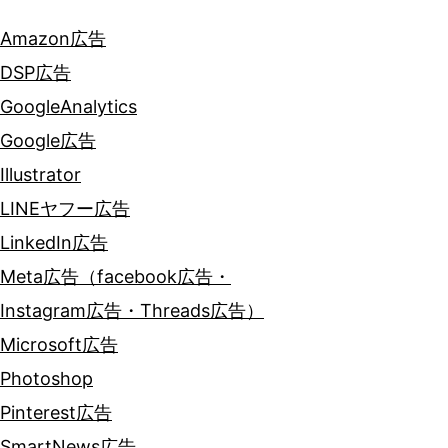
Amazon広告
DSP広告
GoogleAnalytics
Google広告
Illustrator
LINEヤフー広告
LinkedIn広告
Meta広告（facebook広告・
Instagram広告・Threads広告）
Microsoft広告
Photoshop
Pinterest広告
SmartNews広告