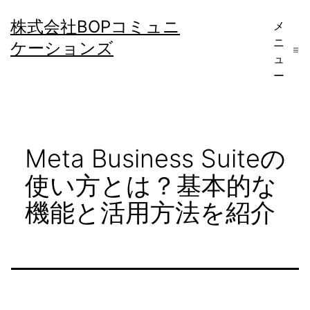
コ
株式会社BOPコミュニ
メ
ン
ニ
ケーションズ
テ
ュ
ー
ン
ツ
へ
Meta Business Suiteの
ス
キ
使い方とは？基本的な
ッ
機能と活用方法を紹介
プ