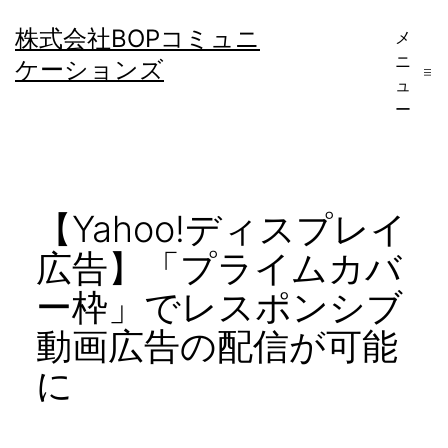
コ
株式会社BOPコミュニ
メ
ン
ニ
ケーションズ
テ
ュ
ー
ン
ツ
へ
【Yahoo!ディスプレイ
ス
キ
広告】「プライムカバ
ッ
ー枠」でレスポンシブ
プ
動画広告の配信が可能
に