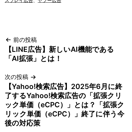
スプレイ広告
、
ヤフー広告
投
前の投稿
【LINE広告】新しいAI機能である
稿
「AI拡張」とは！
ナ
次の投稿
ビ
【Yahoo!検索広告】2025年6月に終
ゲ
了するYahoo!検索広告の「拡張クリ
ック単価（eCPC）」とは？「拡張ク
ー
リック単価（eCPC）」終了に伴う今
シ
後の対応策