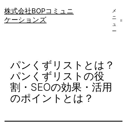
コ
株式会社BOPコミュニ
メ
ン
ニ
ケーションズ
テ
ュ
ー
ン
ツ
へ
パンくずリストとは？
ス
キ
パンくずリストの役
ッ
割・SEOの効果・活用
プ
のポイントとは？