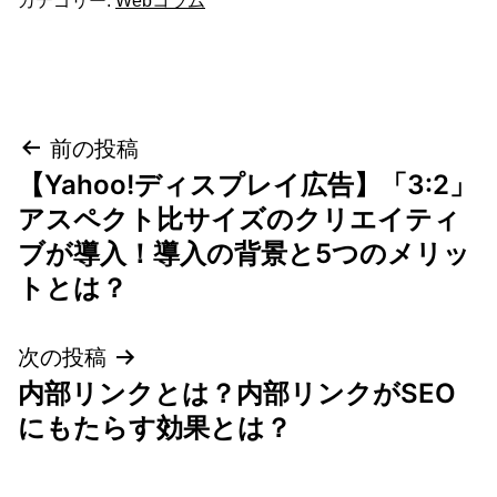
カテゴリー:
Webコラム
投
前の投稿
【Yahoo!ディスプレイ広告】「3:2」
稿
アスペクト比サイズのクリエイティ
ナ
ブが導入！導入の背景と5つのメリッ
トとは？
ビ
ゲ
次の投稿
内部リンクとは？内部リンクがSEO
ー
にもたらす効果とは？
シ