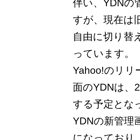
伴い、YDN
すが、現在は
自由に切り替
っています。
Yahoo!の
面のYDNは、
する予定とな
YDNの新管
になっており