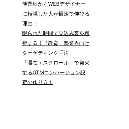
他業種からWEBデザイナー
に転職した人が最速で伸びる
理由！
限られた時間で見込み客を獲
得する！『教育・塾業界向け
ターゲティング手法
「滞在＋スクロール」で発火
するGTMコンバージョン設
定の作り方！