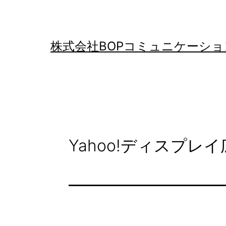
コ
ン
テ
株式会社BOPコミュニケーショ
ン
ツ
へ
ス
キ
Yahoo!ディスプ
ッ
プ