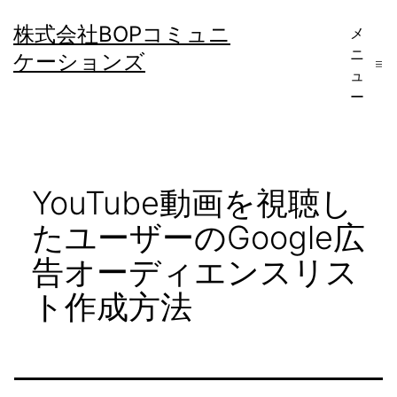
コ
株式会社BOPコミュニ
メ
ン
ニ
ケーションズ
テ
ュ
ー
ン
ツ
へ
YouTube動画を視聴し
ス
キ
たユーザーのGoogle広
ッ
告オーディエンスリス
プ
ト作成方法