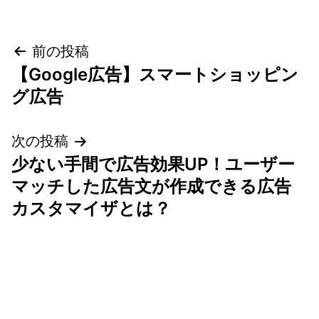
投
前の投稿
【Google広告】スマートショッピン
稿
グ広告
ナ
次の投稿
ビ
少ない手間で広告効果UP！ユーザー
ゲ
マッチした広告文が作成できる広告
カスタマイザとは？
ー
シ
ョ
ン