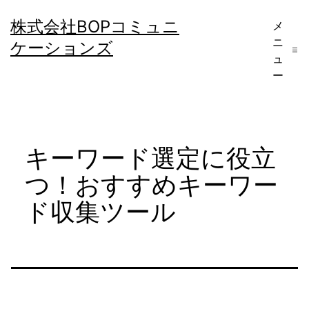
コ
株式会社BOPコミュニ
メ
ン
ニ
ケーションズ
テ
ュ
ー
ン
ツ
へ
キーワード選定に役立
ス
キ
つ！おすすめキーワー
ッ
ド収集ツール
プ