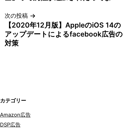
ナ
次の投稿
ビ
【2020年12月版】AppleのiOS 14の
ゲ
アップデートによるfacebook広告の
対策
ー
シ
ョ
ン
カテゴリー
Amazon広告
DSP広告