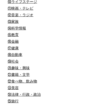
⑩ライフステージ
⑪映画・テレビ
⑫音楽・ラジオ
⑬家族
⑭科学情報
⑮教育
⑯金融
⑰健康
⑱自動車
⑲社会
⑳趣味・興味
㉑書籍・文学
㉒食べ物、飲み物
㉓美容
㉔法律・行政・政治
㉕旅行