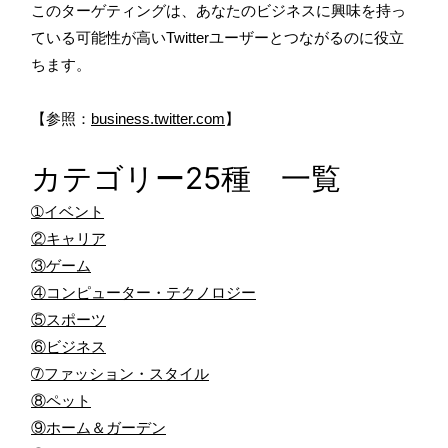
このターゲティングは、あなたのビジネスに興味を持っ
ている可能性が高いTwitterユーザーとつながるのに役立
ちます。
【参照：
business.twitter.com
】
カテゴリー25種 一覧
➀イベント
②キャリア
③ゲーム
④コンピューター・テクノロジー
⑤スポーツ
⑥ビジネス
➆ファッション・スタイル
⑧ペット
⑨ホーム＆ガーデン