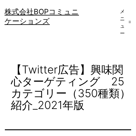
コ
株式会社BOPコミュニ
メ
ン
ニ
ケーションズ
テ
ュ
ー
ン
ツ
へ
【Twitter広告】興味関
ス
キ
心ターゲティング 25
ッ
カテゴリー（350種類）
プ
紹介_2021年版