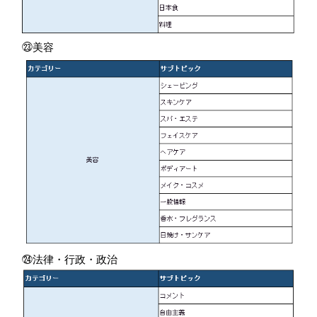
㉓美容
㉔法律・行政・政治