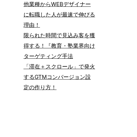
他業種からWEBデザイナー
に転職した人が最速で伸びる
理由！
限られた時間で見込み客を獲
得する！『教育・塾業界向け
ターゲティング手法
「滞在＋スクロール」で発火
するGTMコンバージョン設
定の作り方！