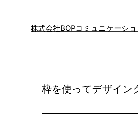
コ
ン
テ
株式会社BOPコミュニケーショ
ン
ツ
へ
ス
キ
枠を使ってデザイン
ッ
プ