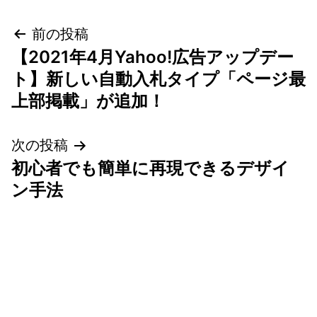
投
前の投稿
【2021年4月Yahoo!広告アップデー
稿
ト】新しい自動入札タイプ「ページ最
ナ
上部掲載」が追加！
ビ
次の投稿
ゲ
初心者でも簡単に再現できるデザイ
ン手法
ー
シ
ョ
ン