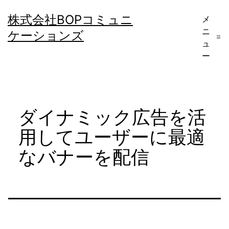
コ
株式会社BOPコミュニ
メ
ン
ニ
ケーションズ
テ
ュ
ー
ン
ツ
へ
ダイナミック広告を活
ス
キ
用してユーザーに最適
ッ
なバナーを配信
プ