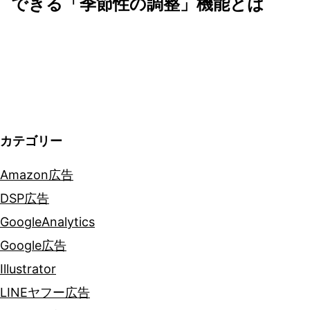
ゲ
できる「季節性の調整」機能とは
ー
シ
ョ
ン
カテゴリー
Amazon広告
DSP広告
GoogleAnalytics
Google広告
Illustrator
LINEヤフー広告