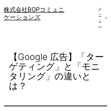
コ
株式会社BOPコミュニ
メ
ン
ニ
ケーションズ
テ
ュ
ー
ン
ツ
へ
【Google 広告】「ター
ス
キ
ゲティング」と「モニ
ッ
タリング」の違いと
プ
は？