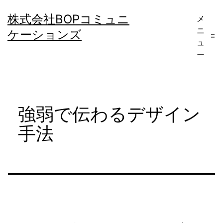
コ
株式会社BOPコミュニ
メ
ン
ニ
ケーションズ
テ
ュ
ー
ン
ツ
へ
強弱で伝わるデザイン
ス
キ
手法
ッ
プ