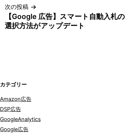
次の投稿
ビ
【Google 広告】スマート自動入札の
ゲ
選択方法がアップデート
ー
シ
ョ
ン
カテゴリー
Amazon広告
DSP広告
GoogleAnalytics
Google広告