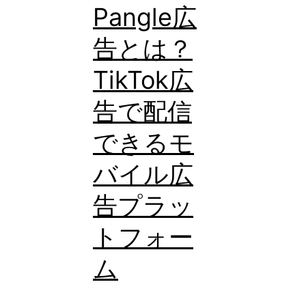
Pangle広
く
告とは？
す！
TikTok
TikTok広
広
告で配信
告
「Smart
できるモ
Creative」
バイル広
活
告プラッ
用
術
トフォー
と
ム
は？