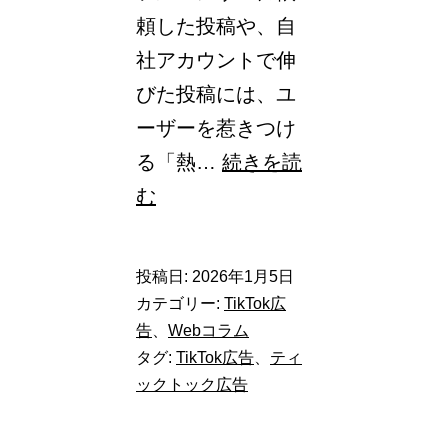
頼した投稿や、自
社アカウントで伸
びた投稿には、ユ
ーザーを惹きつけ
る「熱…
続きを読
【TikTok
む
広
告】
投稿日:
2026年1月5日
TikTok
カテゴリー:
TikTok広
Spark
告
、
Webコラム
タグ:
TikTok広告
、
ティ
Ads（ス
ックトック広告
パ
ー