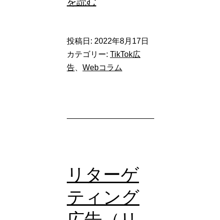
【2022
を読む
年
版】
投稿日:
2022年8月17日
TikTok
カテゴリー:
TikTok広
入
告
、
Webコラム
稿
規
定
リターゲ
ティング
広告（リ