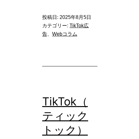
広
告
投稿日:
2025年8月5日
と
カテゴリー:
TikTok広
は？
告
、
Webコラム
TikTok
広
告
で
配
信
TikTok（
で
ティック
き
トック）
る