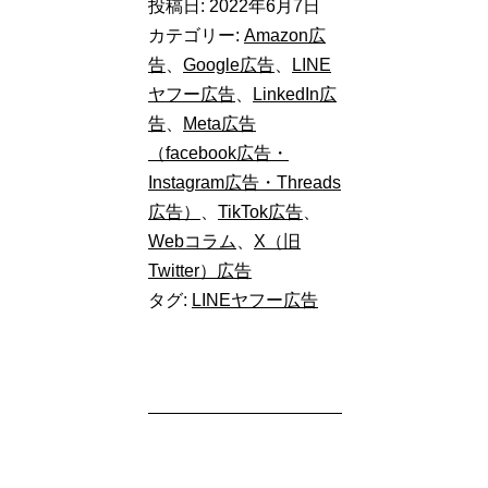
投稿日:
2022年6月7日
ゲ
カテゴリー:
Amazon広
テ
告
、
Google広告
、
LINE
ヤフー広告
、
LinkedIn広
ィ
告
、
Meta広告
ン
（facebook広告・
グ
Instagram広告・Threads
広
広告）
、
TikTok広告
、
Webコラム
、
X（旧
告
Twitter）広告
（リ
タグ:
LINEヤフー広告
マ
ー
ケ
テ
ィ