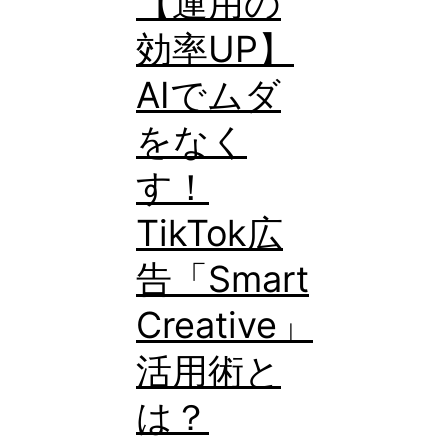
【運用の
時
効率UP】
代
の
AIでムダ
「突
をなく
破
口」
す！
は
TikTok広
TikTok
告「Smart
広
告
Creative」
活用術と
は？