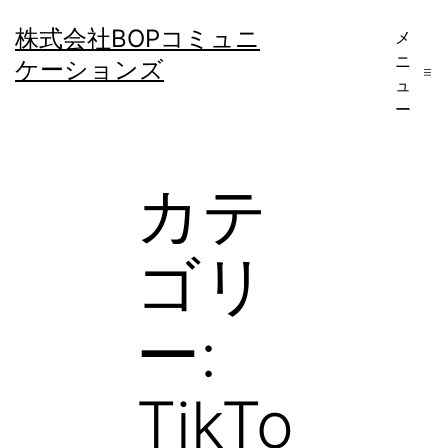
コ
株式会社BOPコミュニ
メ
ン
ニ
ケーションズ
テ
ュ
ー
ン
ツ
へ
カテ
ス
キ
ゴリ
ッ
プ
ー:
TikTo