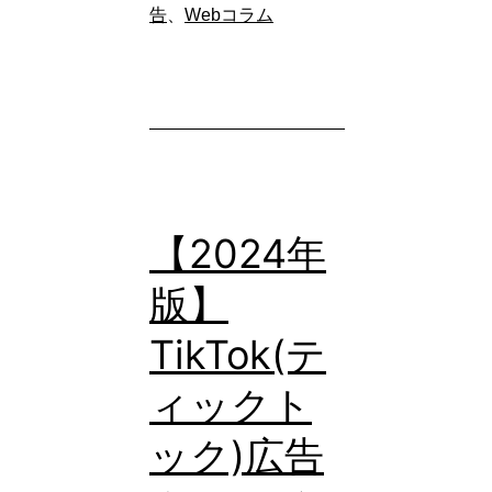
告
、
Webコラム
【2024年
版】
TikTok(テ
ィックト
ック)広告