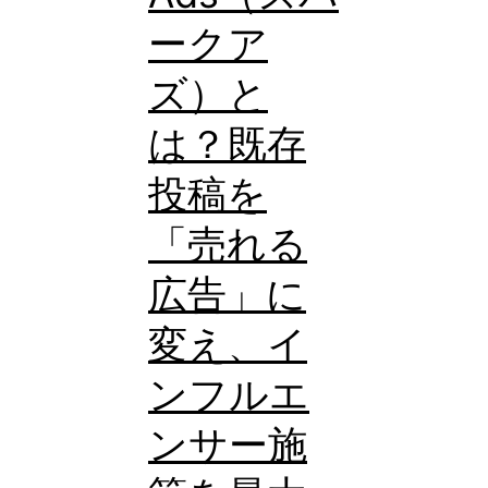
ークア
ズ）と
は？既存
投稿を
「売れる
広告」に
変え、イ
ンフルエ
ンサー施