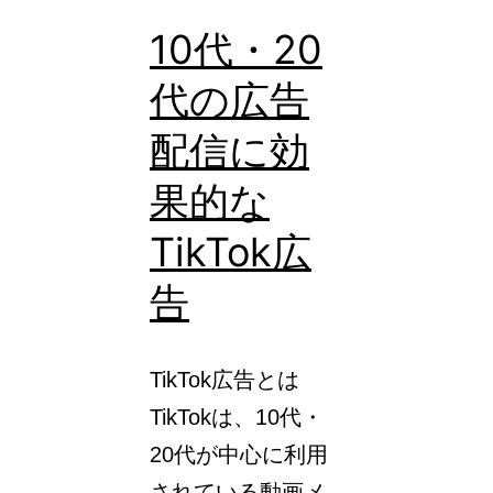
ン
10代・20
グ
代の広告
広
告）
配信に効
の
果的な
効
TikTok広
果
的
告
な
設
TikTok広告とは
定
TikTokは、10代・
に
20代が中心に利用
つ
されている動画メ