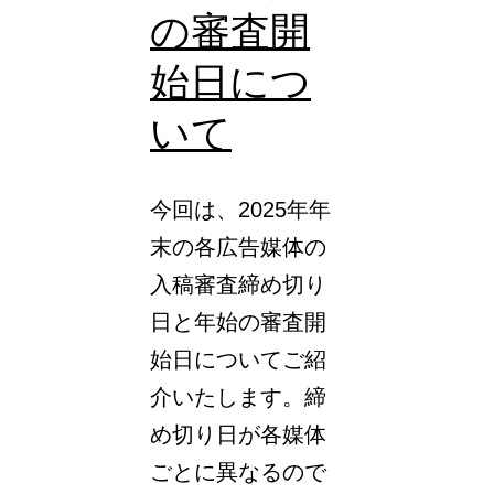
広
の審査開
告」
始日につ
に
いて
変
え、
イ
今回は、2025年年
ン
末の各広告媒体の
フ
入稿審査締め切り
ル
日と年始の審査開
エ
始日についてご紹
ン
介いたします。締
サ
め切り日が各媒体
ー
ごとに異なるので