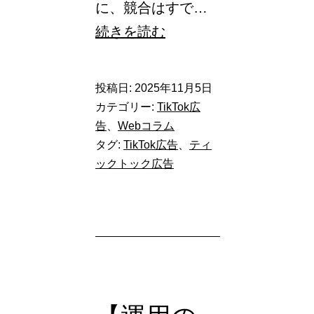
に、競合はすで…
ま
続きを読む
だ
様
投稿日:
2025年11月5日
子
カテゴリー:
TikTok広
見？
告
、
Webコラム
タグ:
TikTok広告
、
ティ
広
ックトック広告
告
が
効
か
な
い