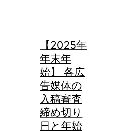
ク
ア
ズ）
と
【2025年
は？
年末年
既
存
始】 各広
投
告媒体の
稿
を
入稿審査
「売
締め切り
れ
日と年始
る