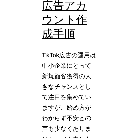
モ
広告アカ
バ
ウント作
イ
成手順
ル
広
告
TikTok広告の運用は
プ
中小企業にとって
ラ
新規顧客獲得の大
ッ
きなチャンスとし
ト
て注目を集めてい
フ
ますが、始め方が
ォ
わからず不安との
ー
声も少なくありま
ム