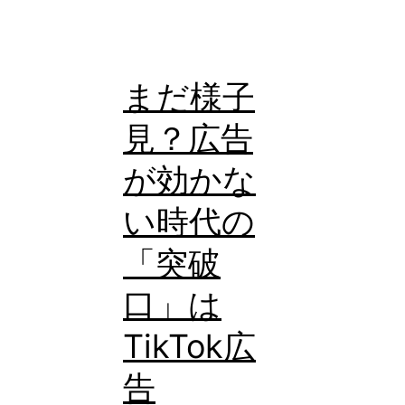
まだ様子
見？広告
が効かな
い時代の
「突破
口」は
TikTok広
告