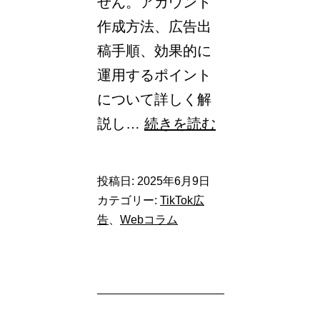
せん。アカウント
作成方法、広告出
稿手順、効果的に
運用するポイント
について詳しく解
TikTok（テ
説し…
続きを読む
ィ
ッ
投稿日:
2025年6月9日
ク
カテゴリー:
TikTok広
ト
告
、
Webコラム
ッ
ク）
広
告