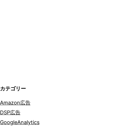
広
告
配
信
に
効
果
的
な
カテゴリー
TikTok
Amazon広告
広
DSP広告
告
GoogleAnalytics