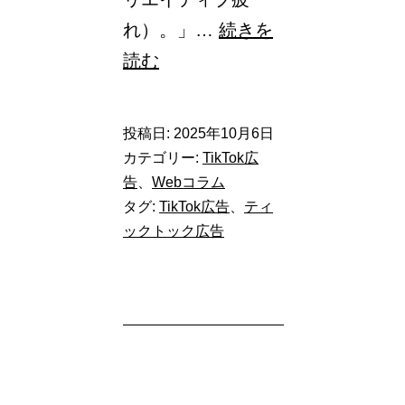
れ）。」…
続きを
【運
読む
用
の
投稿日:
2025年10月6日
効
カテゴリー:
TikTok広
率
告
、
Webコラム
タグ:
TikTok広告
、
ティ
UP】
ックトック広告
AI
で
ム
ダ
を
な