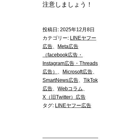
施
注意しましょう！
策
を
投稿日:
2025年12月8日
最
カテゴリー:
LINEヤフー
大
広告
、
Meta広告
化
（facebook広告・
Instagram広告・Threads
す
広告）
、
Microsoft広告
、
る
SmartNews広告
、
TikTok
配
広告
、
Webコラム
、
X（旧Twitter）広告
信
タグ:
LINEヤフー広告
手
法