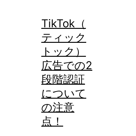
ア
カ
TikTok（
ウ
ティック
ン
トック）
ト
作
広告での2
成
段階認証
手
について
順
の注意
点！