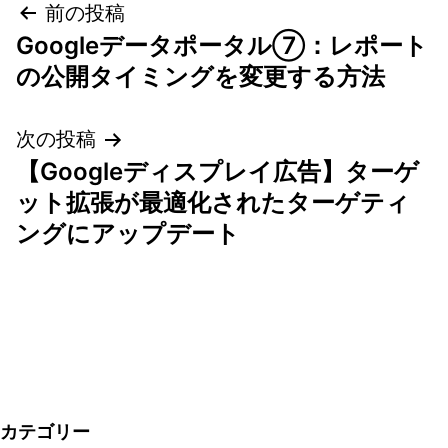
投
前の投稿
Googleデータポータル⑦：レポート
稿
の公開タイミングを変更する方法
ナ
次の投稿
ビ
【Googleディスプレイ広告】ターゲ
ゲ
ット拡張が最適化されたターゲティ
ングにアップデート
ー
シ
ョ
ン
カテゴリー