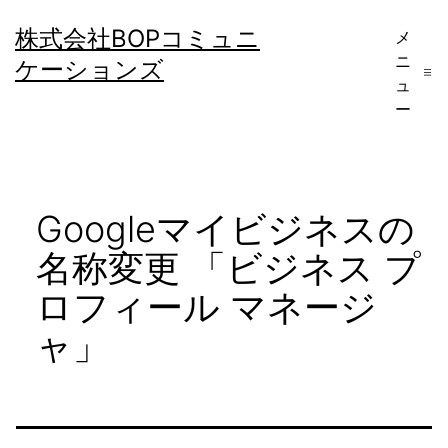
コ
株式会社BOPコミュニ
メ
ン
ニ
ケーションズ
テ
ュ
ー
ン
ツ
へ
Googleマイビジネスの
ス
キ
名称変更 「ビジネス プ
ッ
ロフィール マネージ
プ
ャ」