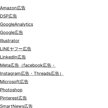
Amazon広告
DSP広告
GoogleAnalytics
Google広告
Illustrator
LINEヤフー広告
LinkedIn広告
Meta広告（facebook広告・
Instagram広告・Threads広告）
Microsoft広告
Photoshop
Pinterest広告
SmartNews広告