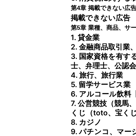
第4章 掲載できない広
掲載できない広告
第5章 業種、商品、サ
1. 貸金業
2. 金融商品取引
3. 国家資格を有
士、弁理士、公認
4. 旅行、旅行業
5. 留学サービス業
6. アルコール飲料【
7. 公営競技（競
くじ（toto、宝く
8. カジノ
9. パチンコ、マー