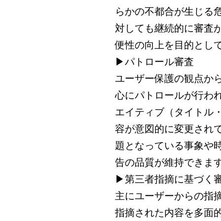
らかの不都合が生じる
対しても継続的に審査
便性の向上を目的とし
▶パトロール審査
ユーザー保護の観点か
心にパトロールが行わ
エイティブ（タイトル
容が意図的に変更され
題となっている事象や
告の品質が維持できま
▶第三者指摘に基づく
主にユーザーからの指
指摘された内容を多面