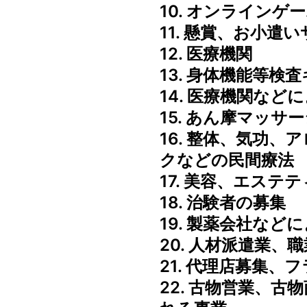
10. オンラインゲ
11. 懸賞、お小遣
12. 医療機関
13. 身体機能等検
14. 医療機関な
15. あん摩マッ
16. 整体、気功
クなどの民間療法
17. 美容、エステ
18. 治験者の募集
19. 製薬会社など
20. 人材派遣業
21. 代理店募集
22. 古物営業、