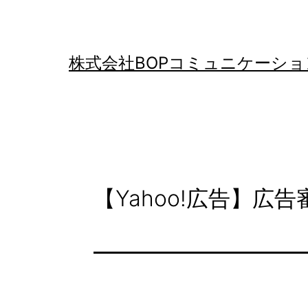
コ
ン
テ
株式会社BOPコミュニケーショ
ン
ツ
へ
ス
キ
【Yahoo!広告】広
ッ
プ