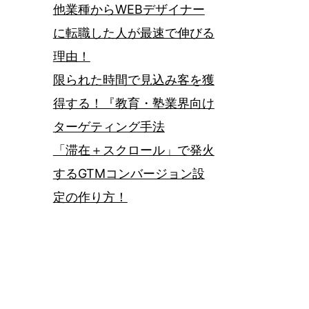
他業種からWEBデザイナー
に転職した人が最速で伸びる
理由！
限られた時間で見込み客を獲
得する！『教育・塾業界向け
ターゲティング手法
「滞在＋スクロール」で発火
するGTMコンバージョン設
定の作り方！