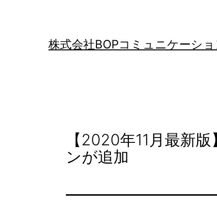
コ
ン
テ
株式会社BOPコミュニケーショ
ン
ツ
へ
ス
キ
【2020年11月最新版
ッ
ンが追加
プ