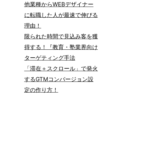
他業種からWEBデザイナー
に転職した人が最速で伸びる
理由！
限られた時間で見込み客を獲
得する！『教育・塾業界向け
ターゲティング手法
「滞在＋スクロール」で発火
するGTMコンバージョン設
定の作り方！