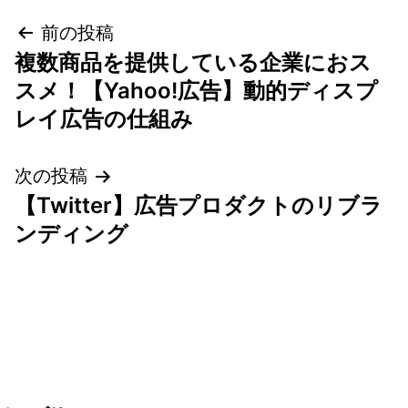
投
前の投稿
複数商品を提供している企業におス
稿
スメ！【Yahoo!広告】動的ディスプ
ナ
レイ広告の仕組み
ビ
次の投稿
ゲ
【Twitter】広告プロダクトのリブラ
ンディング
ー
シ
ョ
ン