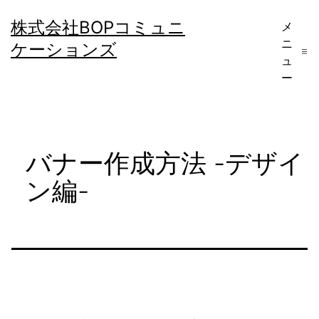
コ
株式会社BOPコミュニ
メ
ン
ニ
ケーションズ
テ
ュ
ー
ン
ツ
へ
バナー作成方法 -デザイ
ス
キ
ン編-
ッ
プ