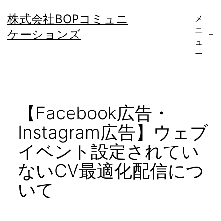
コ
株式会社BOPコミュニ
メ
ン
ニ
ケーションズ
テ
ュ
ー
ン
ツ
へ
【Facebook広告・
ス
キ
Instagram広告】ウェブ
ッ
イベント設定されてい
プ
ないCV最適化配信につ
いて