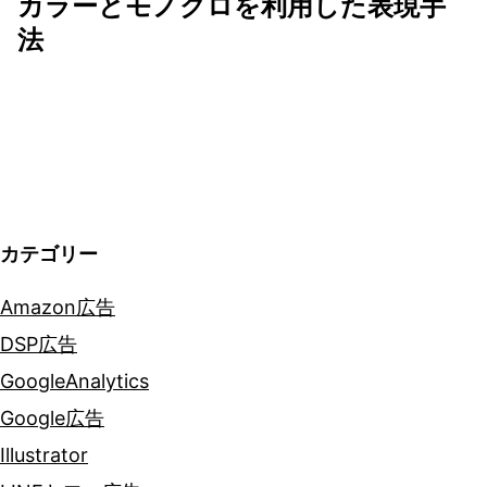
カラーとモノクロを利用した表現手
ゲ
法
ー
シ
ョ
ン
カテゴリー
Amazon広告
DSP広告
GoogleAnalytics
Google広告
Illustrator