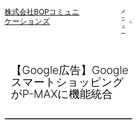
コ
株式会社BOPコミュニ
メ
ン
ニ
ケーションズ
テ
ュ
ー
ン
ツ
へ
【Google広告】Google
ス
キ
スマートショッピング
ッ
がP-MAXに機能統合
プ