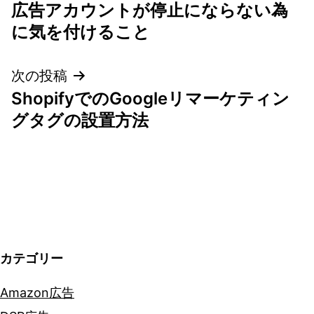
稿
広告アカウントが停止にならない為
ナ
に気を付けること
ビ
次の投稿
ゲ
ShopifyでのGoogleリマーケティン
グタグの設置方法
ー
シ
ョ
ン
カテゴリー
Amazon広告